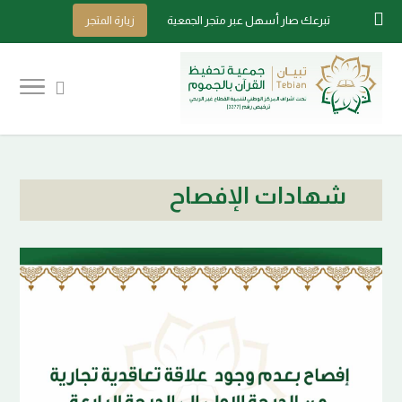
10/08/2026
مرحبا بك
0538238880
تبرعك صار أسهل عبر متجر الجمعية
زيارة المتجر
شهادات الإفصاح